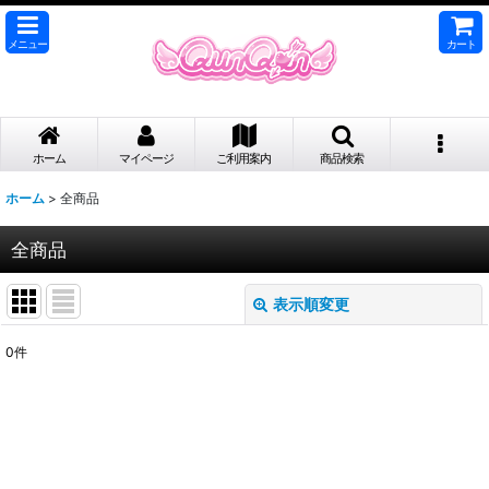
メニュー
カート
ホーム
マイページ
ご利用案内
商品検索
ホーム
>
全商品
全商品
表示順変更
閉じる
0
件
表示数
:
並び順
:
絞り込む