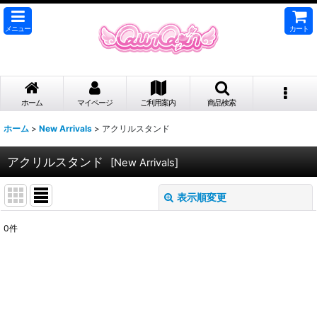
メニュー
カート
ホーム
マイページ
ご利用案内
商品検索
ホーム
>
New Arrivals
>
アクリルスタンド
アクリルスタンド
[
New Arrivals
]
表示順変更
閉じる
0
件
表示数
:
並び順
:
絞り込む