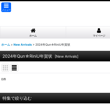
メニュー
ホーム
マイページ
ホーム
>
New Arrivals
>
2024年Qun☆RiniU年賀状
2024年Qun☆RiniU年賀状
[
New Arrivals
]
0
件
表示数
:
並び順
:
特集で絞り込む