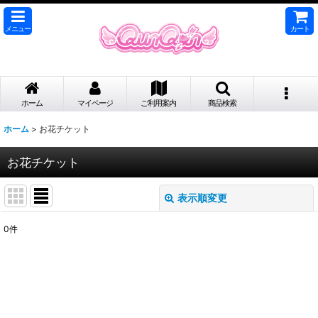
メニュー
カート
ホーム
マイページ
ご利用案内
商品検索
ホーム
>
お花チケット
お花チケット
表示順変更
閉じる
0
件
表示数
:
並び順
:
絞り込む