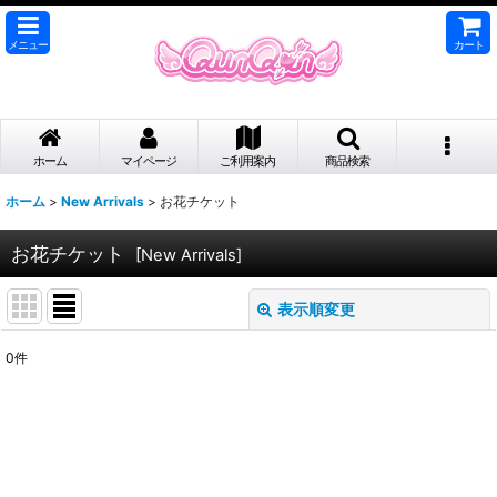
メニュー
カート
ホーム
マイページ
ご利用案内
商品検索
ホーム
>
New Arrivals
>
お花チケット
お花チケット
[
New Arrivals
]
表示順変更
閉じる
0
件
表示数
:
並び順
:
絞り込む