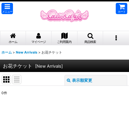
メニュー
カート
ホーム
マイページ
ご利用案内
商品検索
ホーム
>
New Arrivals
>
お花チケット
お花チケット
[
New Arrivals
]
表示順変更
閉じる
0
件
表示数
:
並び順
:
絞り込む